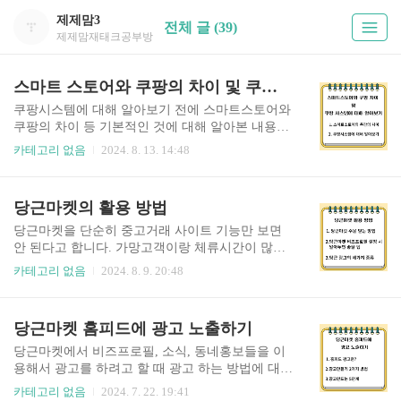
제제맘3
전체 글 (39)
제제맘재태크공부방
스마트 스토어와 쿠팡의 차이 및 쿠팡 시스템에 대해 알아보기
쿠팡시스템에 대해 알아보기 전에 스마트스토어와
쿠팡의 차이 등 기본적인 것에 대해 알아본 내용을
정리해 보았습니다. 1.스마트스토어와 쿠팡의 차
카테고리 없음
2024. 8. 13. 14:48
이 먼저 스마트스토어와 쿠팡으로 비교를 해 보면
스마트스토어 수수료는 결제수수료 베이스이기 때
문에 결제수수료에 네이버에 있는 서브를 이용해
당근마켓의 활용 방법
서 매출이 일어날 경우 추가 수수료 매출 연동 수수
료가 붙어서 최소2%에서 최대 14%의 수수료가 가
당근마켓을 단순히 중고거래 사이트 기능만 보면
산이 된다고 보면 된다고 합니다. 네이버 쇼핑 연동
안 된다고 합니다. 가망고객이랑 체류시간이 많아
매출액 2%~3.63%까지 해서 기본적으로 5.63%가
서 노출이 많이 될 수 있는 당근마켓을 활용하면 좋
카테고리 없음
2024. 8. 9. 20:48
기본 수수료라고 보면 된다고 합니다. 쿠팡 수수
다고 합니다. 이에 대해 알아본 내용을 정리해 보았
료의 경우에는 쿠팡 스토어 기능으로 내 자체 쇼핑
습니다. 1.당근마켓 주문 받는 방법 쿠팡이나 네
몰을 만들 수 있다고 합니다. 그걸로 들어오면 3%
이버스마트스토어 와 같은 오픈 마켓 보다 사진과
당근마켓 홈피드에 광고 노출하기
수수료, 쿠팡 윙으로 판매자 배송, 로켓그로스는 같
글 올리기도 쉽고, 주문 받기도 쉽다고 합니다. 단
은 카테고리 수수료로 1..
당근마켓의 번거로운 점은 고객하고 직접적으로
당근마켓에서 비즈프로필, 소식, 동네홍보들을 이
채팅을 해야 한다고 합니다. 다른 일반 오픈 마켓은
용해서 광고를 하려고 할 때 광고 하는 방법에 대해
주문을 고객이 알아서 결제하고 올리면 그걸 주문
알아본 내용을 정리해 보았습니다. 1.홈피드 광고
카테고리 없음
2024. 7. 22. 19:41
서를 보고 발송을 해서 발주를 넣으면 되지만 당근